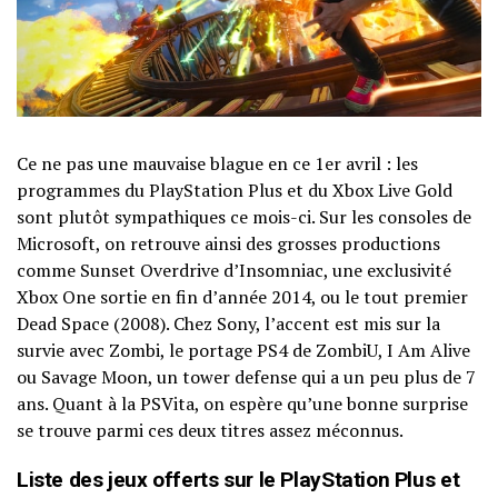
Ce ne pas une mauvaise blague en ce 1er avril : les
programmes du PlayStation Plus et du Xbox Live Gold
sont plutôt sympathiques ce mois-ci. Sur les consoles de
Microsoft, on retrouve ainsi des grosses productions
comme Sunset Overdrive d’Insomniac, une exclusivité
Xbox One sortie en fin d’année 2014, ou le tout premier
Dead Space (2008). Chez Sony, l’accent est mis sur la
survie avec Zombi, le portage PS4 de ZombiU, I Am Alive
ou Savage Moon, un tower defense qui a un peu plus de 7
ans. Quant à la PSVita, on espère qu’une bonne surprise
se trouve parmi ces deux titres assez méconnus.
Liste des jeux offerts sur le PlayStation Plus et