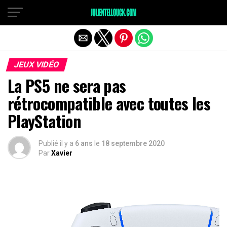
JEUX VIDÉO
La PS5 ne sera pas
rétrocompatible avec toutes les
PlayStation
Publié il y a
6 ans
le
18 septembre 2020
Par
Xavier