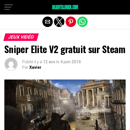
JEUX VIDÉO
Sniper Elite V2 gratuit sur Steam
Publié il y a
12 ans
le
4 juin 2014
Par
Xavier