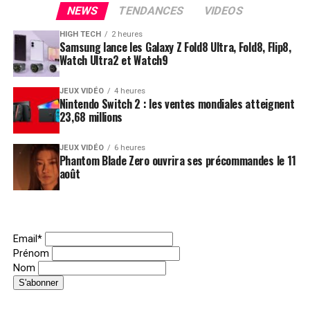
NEWS
TENDANCES
VIDEOS
HIGH TECH
2 heures
Samsung lance les Galaxy Z Fold8 Ultra, Fold8, Flip8,
Watch Ultra2 et Watch9
JEUX VIDÉO
4 heures
Nintendo Switch 2 : les ventes mondiales atteignent
23,68 millions
JEUX VIDÉO
6 heures
Phantom Blade Zero ouvrira ses précommandes le 11
août
Email*
Prénom
Nom