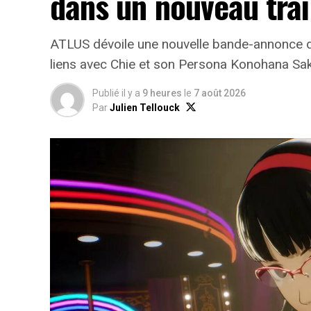
dans un nouveau trai
ATLUS dévoile une nouvelle bande-annonce d
liens avec Chie et son Persona Konohana Sa
Publié il y a
9 heures
le
7 août 2026
Par
Julien Tellouck