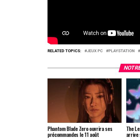
périmètre de sécurité quand on joue 
Beat Saber est édité et développé par 
PC et PlayStation 4. Ce test de Beat S
3.
RELATED TOPICS:
JEUX PC
PLAYSTATION
NOTRE
Phantom Blade Zero ouvrira ses
The Le
précommandes le 11 août
arrive