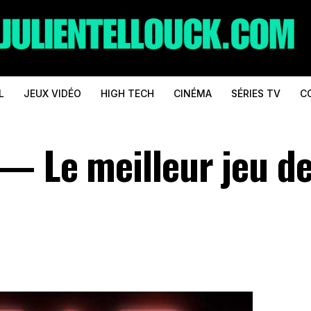
L
JEUX VIDÉO
HIGH TECH
CINÉMA
SÉRIES TV
C
 — Le meilleur jeu d