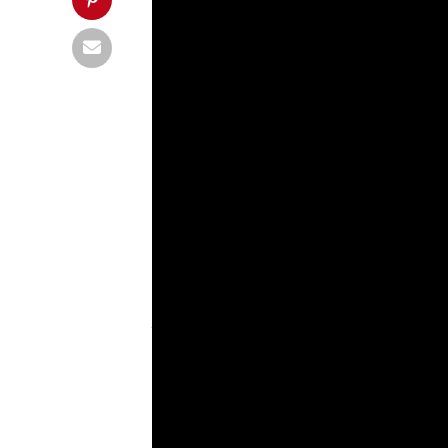
Genre:
Fruit Ninja x Star Wars x
Intérêt de la VR:
Grand
Gerbomètre:
Faible
Accessoire:
contrôleurs VR sur P
Beat Sab
casque
V
gauche est
faut coupe
direction 
moment,
Beat Saber
s’amuse à ajout
bien des murs à éviter en se penchant
chose à l’expérience.
Il s’agit sans doute là du seul point f
magnifique réussite. Alors bien sûr, 