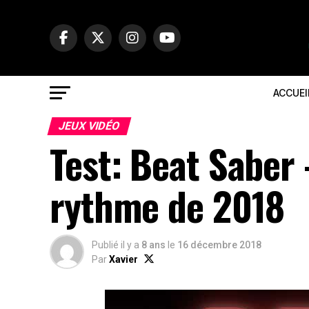
ACCUEI
JEUX VIDÉO
Test: Beat Saber
rythme de 2018
Publié il y a
8 ans
le
16 décembre 2018
Par
Xavier