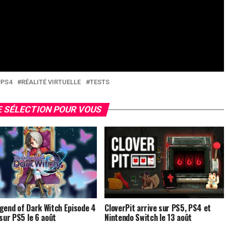
à
Beat Saber
.
Beat Games. Ce jeu en réalité virtuelle est disponible sur
aber a été réalisé sur une PS4 Normale via le PSVR. PEGI
PS4
RÉALITÉ VIRTUELLE
TESTS
 SÉLECTION POUR VOUS
gend of Dark Witch Episode 4
CloverPit arrive sur PS5, PS4 et
 sur PS5 le 6 août
Nintendo Switch le 13 août