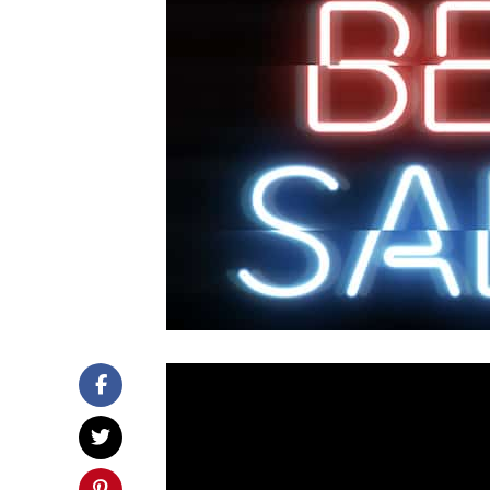
Si on demandait à des personnes d
particulier, il y a fort à parier q
ce serait sans doute parce qu’ils 
jeux VR actuellement disponible.