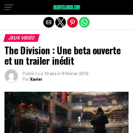
JEUX VIDÉO
The Division : Une beta ouverte
et un trailer inédit
Publié il y a
10 ans
le
9 février 2016
Par
Xavier