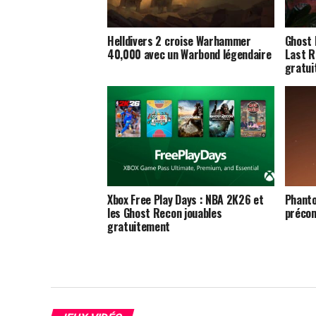
Helldivers 2 croise Warhammer
Ghost 
40,000 avec un Warbond légendaire
Last R
gratui
Xbox Free Play Days : NBA 2K26 et
Phanto
les Ghost Recon jouables
précom
gratuitement