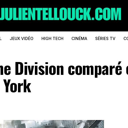
L
JEUX VIDÉO
HIGH TECH
CINÉMA
SÉRIES TV
C
he Division comparé 
 York