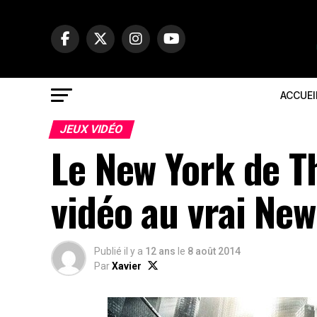
ACCUEI
JEUX VIDÉO
Le New York de T
vidéo au vrai New
Publié il y a
12 ans
le
8 août 2014
Par
Xavier