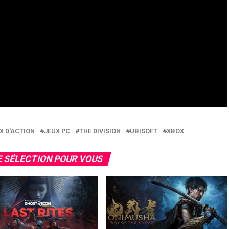
X D'ACTION
JEUX PC
THE DIVISION
UBISOFT
XBOX
 SÉLECTION POUR VOUS