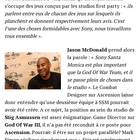
s’occupe des jeux conçus par les studios first party : «
ils
parlent entre eux de chacun des jeux sur lesquels ils
planchent et donnent respectivement leurs avis. C’est
l’une des choses formidables avec Sony, nous travaillons
tous ensembl
e ».
Jason McDonald
prend alors
la parole : «
Sony Santa
Monica est plus important
que la God Of War Team, et il
se passe plein de choses dans
le studio ».
Le Combat
Designer sur Ascension laisse
donc entendre qu’une deuxième équipe à SSM pourrait
avoir été créée. A ce sujet, la position au sein du studio de
Stig Asmussen
est assez énigmatique. Game Director sur
God Of War III
, il n’a pas été reconduit à ce poste pour
Ascension
. Pourrait-il être sur un projet parallèle? Mark
Simon réplique simplement que «
Stig est extrêmement