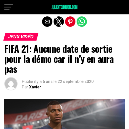
JEUX VIDÉO
FIFA 21: Aucune date de sortie
pour la démo car il n’y en aura
pas
Publié il y a
6 ans
le
22 septembre 2020
Par
Xavier