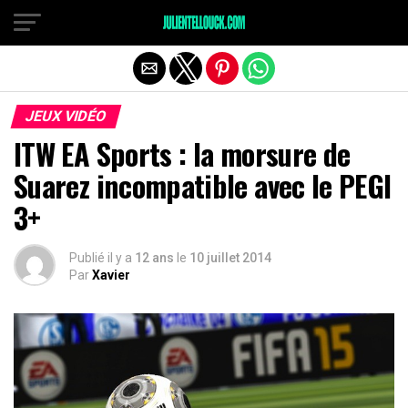
JEUX VIDÉO
ITW EA Sports : la morsure de
Suarez incompatible avec le PEGI
3+
Publié il y a
12 ans
le
10 juillet 2014
Par
Xavier