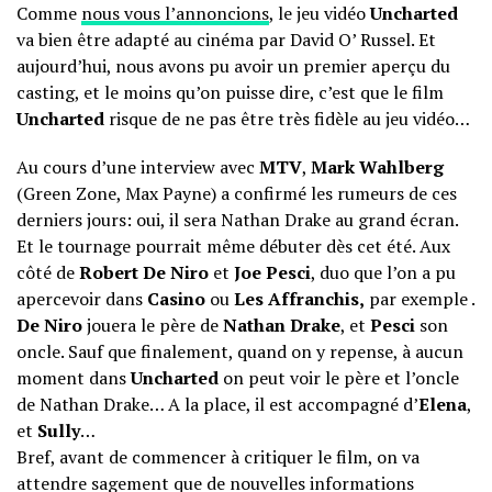
Comme
nous vous l’annoncions
, le jeu vidéo
Uncharted
va bien être adapté au cinéma par David O’ Russel. Et
aujourd’hui, nous avons pu avoir un premier aperçu du
casting, et le moins qu’on puisse dire, c’est que le film
Uncharted
risque de ne pas être très fidèle au jeu vidéo…
Au cours d’une interview avec
MTV
,
Mark Wahlberg
(Green Zone, Max Payne) a confirmé les rumeurs de ces
derniers jours: oui, il sera Nathan Drake au grand écran.
Et le tournage pourrait même débuter dès cet été. Aux
côté de
Robert De Niro
et
Joe
Pesci
, duo que l’on a pu
apercevoir dans
Casino
ou
Les Affranchis,
par exemple .
De Niro
jouera le père de
Nathan Drake
, et
Pesci
son
oncle. Sauf que finalement, quand on y repense, à aucun
moment dans
Uncharted
on peut voir le père et l’oncle
de Nathan Drake… A la place, il est accompagné d’
Elena
,
et
Sully
…
Bref, avant de commencer à critiquer le film, on va
attendre sagement que de nouvelles informations