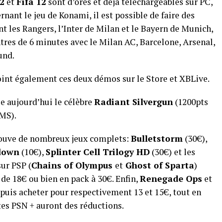
2
et
Fifa 12
sont d’ores et déjà téléchargeables sur PC,
nant le jeu de Konami, il est possible de faire des
les Rangers, l’Inter de Milan et le Bayern de Munich,
tres de 6 minutes avec le Milan AC, Barcelone, Arsenal,
und.
oint également ces deux démos sur le Store et XBLive.
le aujourd’hui le célèbre
Radiant Silvergun
(1200pts
MS).
trouve de nombreux jeux complets:
Bulletstorm
(30€),
down
(10€),
Splinter Cell Trilogy HD
(30€) et les
ur PSP (
Chains of Olympus
et
Ghost of Sparta
)
de 18€ ou bien en pack à 30€. Enfin,
Renegade Ops
et
 puis acheter pour respectivement 13 et 15€, tout en
es PSN + auront des réductions.