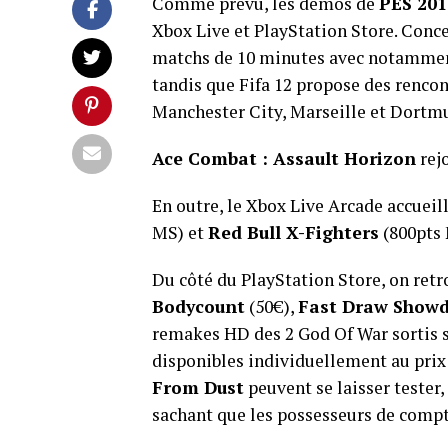
Comme prévu, les démos de
PES 201
Xbox Live et PlayStation Store. Concer
matchs de 10 minutes avec notamment 
tandis que Fifa 12 propose des rencon
Manchester City, Marseille et Dortm
Ace Combat : Assault Horizon
rej
En outre, le Xbox Live Arcade accueil
MS) et
Red Bull X-Fighters
(800pts 
Du côté du PlayStation Store, on re
Bodycount
(50€),
Fast Draw Show
remakes HD des 2 God Of War sortis s
disponibles individuellement au prix 
From Dust
peuvent se laisser tester,
sachant que les possesseurs de compt