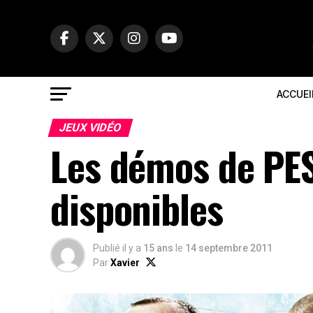
ACCUEI
JEUX VIDÉO
Les démos de PES
disponibles
Publié il y a
15 ans
le
14 septembre 2011
Par
Xavier