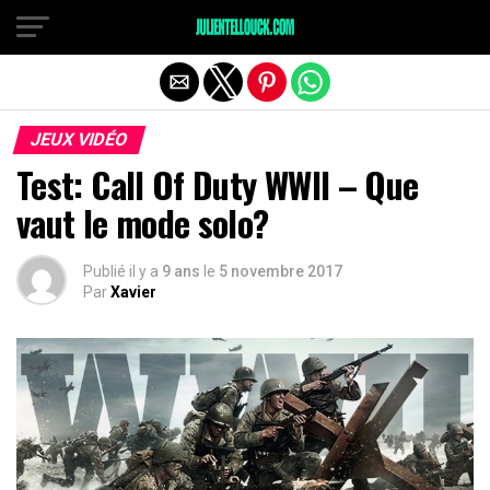
JEUX VIDÉO
Test: Call Of Duty WWII – Que
vaut le mode solo?
Publié il y a
9 ans
le
5 novembre 2017
Par
Xavier