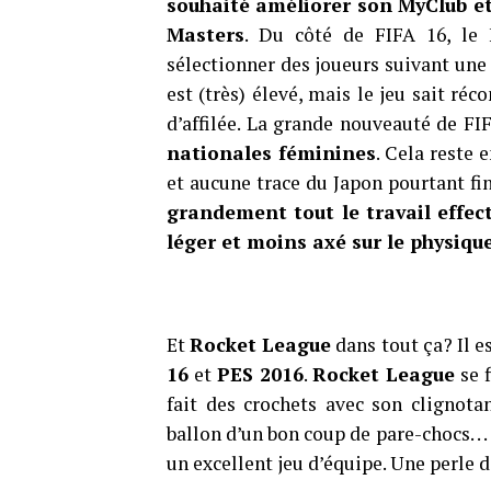
souhaité améliorer son MyClub et
Masters
. Du côté de FIFA 16, l
sélectionner des joueurs suivant une 
est (très) élevé, mais le jeu sait r
d’affilée. La grande nouveauté de FI
nationales féminines
. Cela reste
et aucune trace du Japon pourtant f
grandement tout le travail effec
léger et moins axé sur le physiq
Et
Rocket League
dans tout ça? Il e
16
et
PES 2016
.
Rocket League
se f
fait des crochets avec son clignota
ballon d’un bon coup de pare-chocs. . . 
un excellent jeu d’équipe. Une perle 