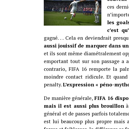
ces dern
n’importe
les goa
c’est qu
gagné. . . Cela en deviendrait presq
aussi jouissif de marquer dans un
et ils sont même diamétralement oppo
emportant tout sur son passage a a
contrario, FIFA 16 remporte la pal
moindre contact ridicule. Et quand 
penalty.
L’expression « péno-mytho
De manière générale,
FIFA 16 dispo
mais il est aussi plus brouillon
à 
général et de passes parfois totalem
est lui beaucoup plus propre mais a