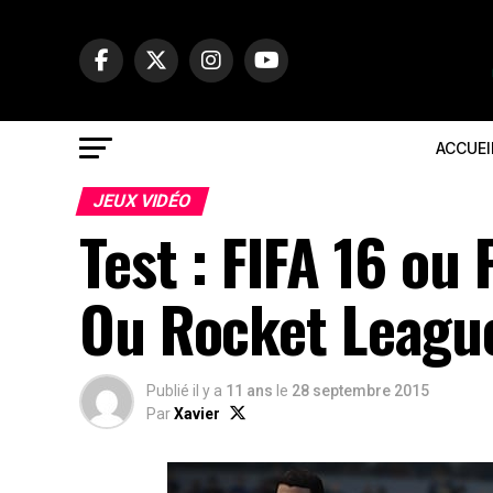
ACCUEI
JEUX VIDÉO
Test : FIFA 16 ou
Ou Rocket League
Publié il y a
11 ans
le
28 septembre 2015
Par
Xavier