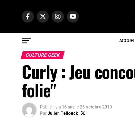
ACCUEI
CULTURE GEEK
Curly : Jeu conc
folie"
Publié il y a
16 ans
le
25 octobre 2010
Par
Julien Tellouck