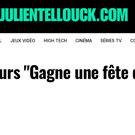
L
JEUX VIDÉO
HIGH TECH
CINÉMA
SÉRIES TV
C
ours "Gagne une fête 