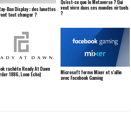
Qu’est-ce que le Metaverse ? Qui
veut vivre dans ces mondes virtuels
ay-Ban Display : des lunettes
?
 vont tout changer ?
ok rachète Ready At Dawn
Microsoft ferme Mixer et s’allie
rder 1886, Lone Echo)
avec Facebook Gaming