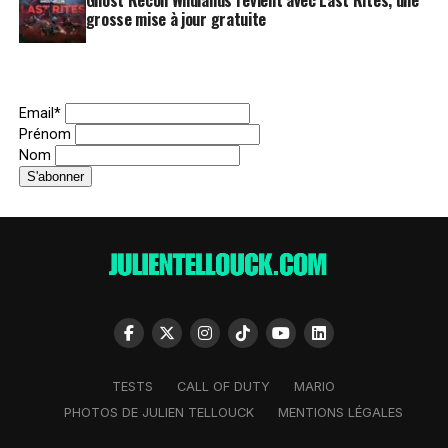
Ghost Recon Wildlands revient avec Last Rites, une
grosse mise à jour gratuite
Email*
Prénom
Nom
TESTS
CALL OF DUTY
MARIO
PHOTOS DE JULIEN TELLOUCK
MENTIONS LÉGALES