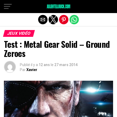
JEUX VIDÉO
Test : Metal Gear Solid – Ground
Zeroes
Publié il y a
12 ans
le
27 mars 2014
Par
Xavier