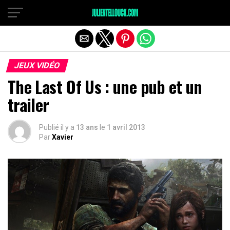
JEUX VIDÉO
The Last Of Us : une pub et un
trailer
Publié il y a
13 ans
le
1 avril 2013
Par
Xavier