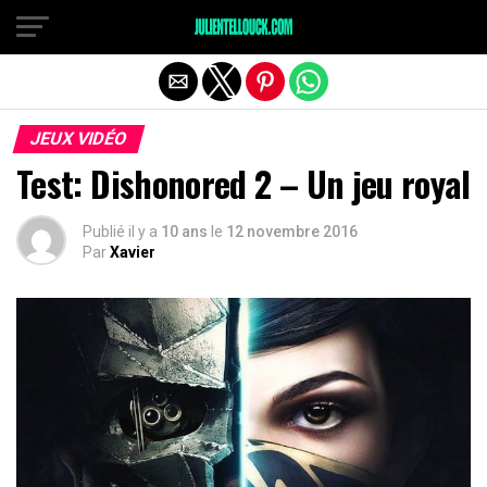
JEUX VIDÉO
Test: Dishonored 2 – Un jeu royal
Publié il y a
10 ans
le
12 novembre 2016
Par
Xavier