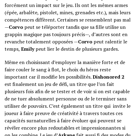
forcément un impact sur le jeu. Ils ont les mêmes armes
(épée, arbalète, pistolet, mines, grenades etc.), mais leurs
compétences diffèrent. Certaines se ressemblent pas mal
—
Corvo
peut se téléporter tandis que sa fille utilise un
grappin magique pas toujours précis—, d’autres sont en
revanche totalement opposées —
Corvo
peut ralentir le
temps,
Emily
peut lier le destin de plusieurs gardes.
Même en choisissant d’employer la manière forte et de
faire couler le sang à flot, le choix du héros reste
important car il modifie les possibilités.
Dishonored 2
est finalement un jeu de défi, un titre que l’on fait
plusieurs fois afin de se tester et de voir si on est capable
de ne tuer absolument personne ou de le terminer sans
utiliser de pouvoirs. C’est également un titre qui invite le
joueur à faire preuve de créativité à travers toutes ces
capacités surnaturelles à faire évoluer qui peuvent se
révéler encore plus redoutables et impressionnantes si
on les combine. Le jeu d’
Arkane
fait aussi fi des modes du