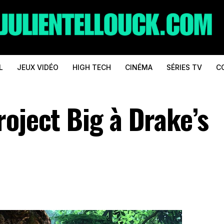
L
JEUX VIDÉO
HIGH TECH
CINÉMA
SÉRIES TV
C
oject Big à Drake’s