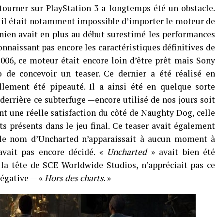
tourner sur PlayStation 3 a longtemps été un obstacle.
 il était notamment impossible d’importer le moteur de
rnien avait en plus au début surestimé les performances
nnaissant pas encore les caractéristiques définitives de
06, ce moteur était encore loin d’être prêt mais Sony
de concevoir un teaser. Ce dernier a été réalisé en
llement été pipeauté. Il a ainsi été en quelque sorte
 derrière ce subterfuge —encore utilisé de nos jours soit
t une réelle satisfaction du côté de Naughty Dog, celle
 présents dans le jeu final. Ce teaser avait également
 le nom d’Uncharted n’apparaissait à aucun moment à
n’avait pas encore décidé. «
Uncharted
» avait bien été
 la tête de SCE Worldwide Studios, n’appréciait pas ce
négative — «
Hors des charts
. »