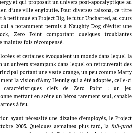
nergy et qui proposait un univers post-apocalyptique au
n d’une ville engloutie. Pour diverses raisons, ce titre
t à petit mué en Project Big, le futur Uncharted, au cours
r qui a notamment permis à Naughty Dog d’éviter une
hock, Zero Point comportant quelques troublantes
ne maintes fois récompensé.
lorées et certaines évoquaient un monde dans lequel la
ien un univers steampunk dans lequel on retrouverait des
principal portant une veste orange, un peu comme Marty
lement la vision d’Amy Hennig qui a été adoptée, celle-ci
 caractéristiques clefs de Zero Point : un jeu
sonne mettant en scène un héros rarement seul, capable
 armes à feu.
ion ayant nécessité une dizaine d’employés, le Project
ctobre 2005. Quelques semaines plus tard, la
full-prod