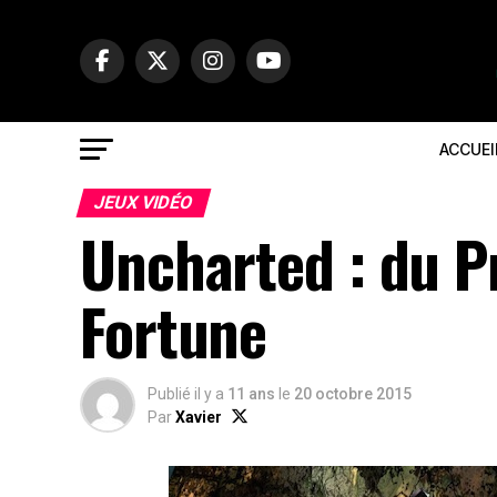
ACCUEI
JEUX VIDÉO
Uncharted : du Pr
Fortune
Publié il y a
11 ans
le
20 octobre 2015
Par
Xavier