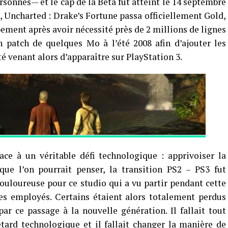
sonnes— et le cap de la Beta fut atteint le 14 septembre
, Uncharted : Drake’s Fortune passa officiellement Gold,
ement après avoir nécessité près de 2 millions de lignes
n patch de quelques Mo à l’été 2008 afin d’ajouter les
é venant alors d’apparaître sur PlayStation 3.
ce à un véritable défi technologique : apprivoiser la
que l’on pourrait penser, la transition PS2 – PS3 fut
uloureuse pour ce studio qui a vu partir pendant cette
es employés. Certains étaient alors totalement perdus
r ce passage à la nouvelle génération. Il fallait tout
retard technologique et il fallait changer la manière de