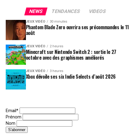
NEWS
TENDANCES
VIDEOS
JEUX VIDÉO
30 minutes
Phantom Blade Zero ouvrira ses précommandes le 11
août
JEUX VIDÉO
2 heures
Minecraft sur Nintendo Switch 2 : sortie le 27
octobre avec des graphismes améliorés
JEUX VIDÉO
3 heures
Xbox dévoile ses six Indie Selects d’août 2026
Email*
Prénom
Nom