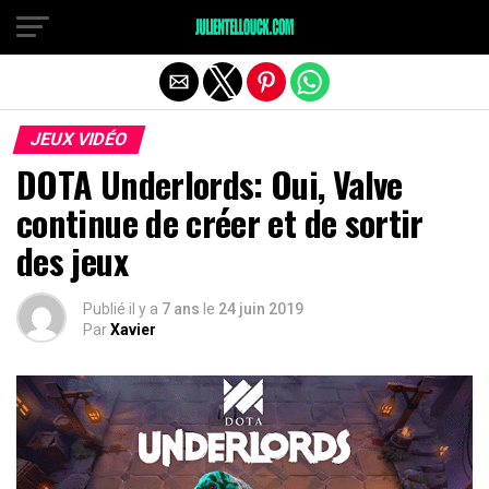
JEUX VIDÉO
DOTA Underlords: Oui, Valve
continue de créer et de sortir
des jeux
Publié il y a
7 ans
le
24 juin 2019
Par
Xavier