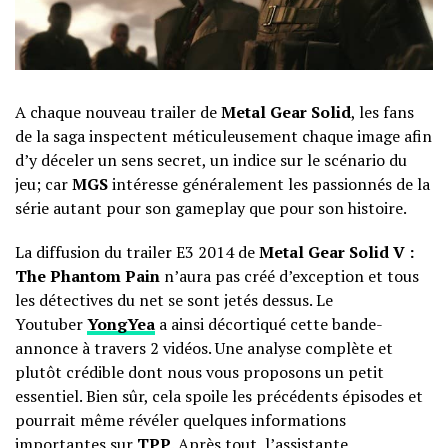
A chaque nouveau trailer de
Metal Gear Solid
, les fans
de la saga inspectent méticuleusement chaque image afin
d’y déceler un sens secret, un indice sur le scénario du
jeu; car
MGS
intéresse généralement les passionnés de la
série autant pour son gameplay que pour son histoire.
La diffusion du trailer E3 2014 de
Metal Gear Solid V :
The Phantom Pain
n’aura pas créé d’exception et tous
les détectives du net se sont jetés dessus. Le
Youtuber
YongYea
a ainsi décortiqué cette bande-
annonce à travers 2 vidéos. Une analyse complète et
plutôt crédible dont nous vous proposons un petit
essentiel. Bien sûr, cela spoile les précédents épisodes et
pourrait même révéler quelques informations
importantes sur
TPP
. Après tout,
l’assistante