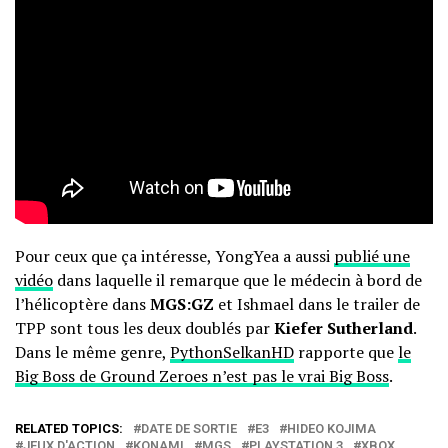
Pour ceux que ça intéresse, YongYea a aussi
publié une
vidéo
dans laquelle il remarque que le médecin à bord de
l’hélicoptère dans
MGS:GZ
et Ishmael dans le trailer de
TPP sont tous les deux doublés par
Kiefer Sutherland
.
Dans le même genre,
PythonSelkanHD
rapporte que
le
Big Boss de Ground Zeroes n’est pas le vrai Big Boss
.
RELATED TOPICS:
DATE DE SORTIE
E3
HIDEO KOJIMA
JEUX D'ACTION
KONAMI
MGS
PLAYSTATION 3
XBOX