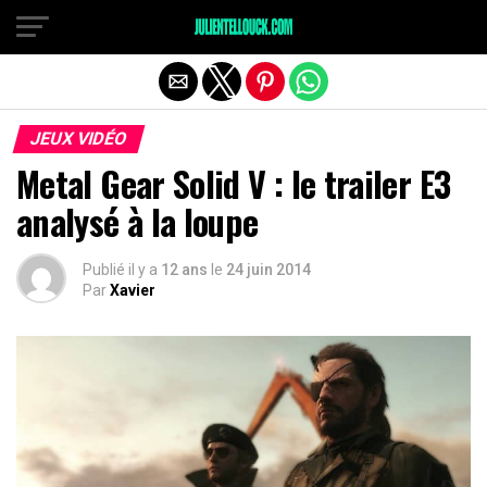
JEUX VIDÉO
Metal Gear Solid V : le trailer E3
analysé à la loupe
Publié il y a
12 ans
le
24 juin 2014
Par
Xavier