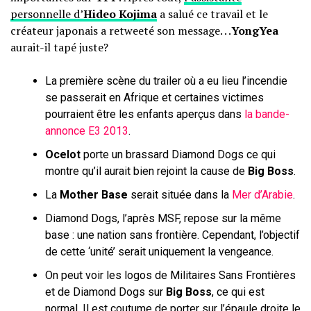
personnelle d’
Hideo Kojima
a salué ce travail et le
créateur japonais a retweeté son message. . .
YongYea
aurait-il tapé juste?
La première scène du trailer où a eu lieu l’incendie
se passerait en Afrique et certaines victimes
pourraient être les enfants aperçus dans
la bande-
annonce E3 2013
.
Ocelot
porte un brassard Diamond Dogs ce qui
montre qu’il aurait bien rejoint la cause de
Big Boss
.
La
Mother Base
serait située dans la
Mer d’Arabie
.
Diamond Dogs, l’après MSF, repose sur la même
base : une nation sans frontière. Cependant, l’objectif
de cette ‘unité’ serait uniquement la vengeance.
On peut voir les logos de Militaires Sans Frontières
et de Diamond Dogs sur
Big Boss
, ce qui est
normal. Il est coutume de porter sur l’épaule droite le