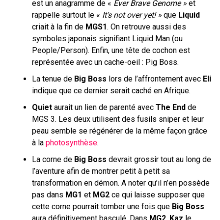
est un anagramme de «
Ever Brave Genome »
et
rappelle surtout le «
It’s not over yet! »
que
Liquid
criait à la fin de
MGS1
. On retrouve aussi des
symboles japonais signifiant Liquid Man (ou
People/Person). Enfin, une tête de cochon est
représentée avec un cache-oeil : Pig Boss.
La tenue de
Big Boss
lors de l’affrontement avec
Eli
indique que ce dernier serait caché en Afrique.
Quiet
aurait un lien de parenté avec
The End
de
MGS 3. Les deux utilisent des fusils sniper et leur
peau semble se régénérer de la même façon grâce
à la
photosynthèse
.
La corne de
Big Boss
devrait grossir tout au long de
l’aventure afin de montrer petit à petit sa
transformation en démon. A noter qu’il n’en possède
pas dans
MG1
et
MG2
ce qui laisse supposer que
cette corne pourrait tomber une fois que
Big Boss
aura définitivement basculé. Dans
MG2
,
Kaz
le