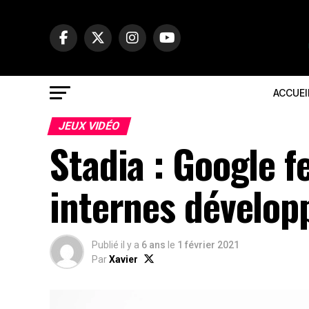
ACCUEI
JEUX VIDÉO
Stadia : Google f
internes dévelop
Publié il y a
6 ans
le
1 février 2021
Par
Xavier