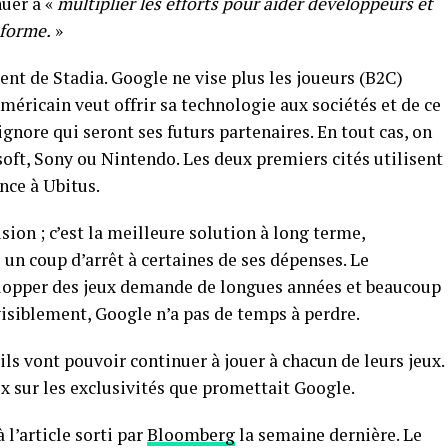
uer à «
multiplier les efforts pour aider développeurs et
eforme.
»
ent de Stadia. Google ne vise plus les joueurs (B2C)
méricain veut offrir sa technologie aux sociétés et de ce
gnore qui seront ses futurs partenaires. En tout cas, on
oft, Sony ou Nintendo. Les deux premiers cités utilisent
nce à Ubitus.
on ; c’est la meilleure solution à long terme,
e un coup d’arrêt à certaines de ses dépenses. Le
lopper des jeux demande de longues années et beaucoup
isiblement, Google n’a pas de temps à perdre.
ils vont pouvoir continuer à jouer à chacun de leurs jeux.
ix sur les exclusivités que promettait Google.
l’article sorti par
Bloomberg
la semaine dernière. Le