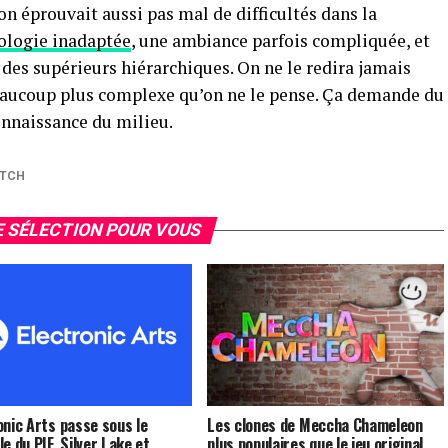
 éprouvait aussi pas mal de difficultés dans la
ologie inadaptée
, une ambiance parfois compliquée, et
 des supérieurs hiérarchiques. On ne le redira jamais
beaucoup plus complexe qu’on ne le pense. Ça demande du
connaissance du milieu.
TCH
 SÉLECTION POUR VOUS
onic Arts passe sous le
Les clones de Meccha Chameleon
e du PIF, Silver Lake et
plus populaires que le jeu original