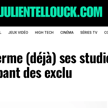
L
JEUX VIDÉO
HIGH TECH
CINÉMA
SÉRIES TV
C
erme (déjà) ses studi
pant des exclu