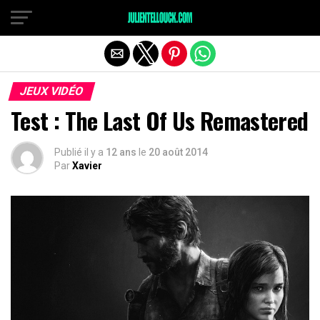
JEUX VIDÉO
Test : The Last Of Us Remastered
Publié il y a
12 ans
le
20 août 2014
Par
Xavier