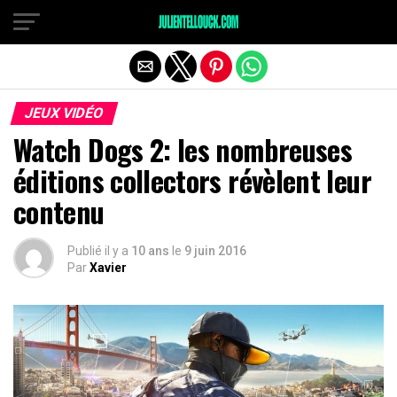
JEUX VIDÉO
Watch Dogs 2: les nombreuses
éditions collectors révèlent leur
contenu
Publié il y a
10 ans
le
9 juin 2016
Par
Xavier