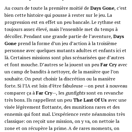
Au cours de toute la première moitié de
Days Gone
, c’est
bien cette histoire qui pousse à rester sur le jeu. La
progression est en effet un peu bancale. Le rythme est
toujours assez élevé, mais l’ensemble met du temps à
décoller. Pendant une grande partie de l’aventure,
Days
Gone
prend la forme d’un jeu d’action à la troisième
personne avec quelques mutants adultes et enfants ici et
là. Certaines missions sont plus scénarisées que d’autres
et font mouche. D’autres se la jouent un peu
Far Cry
avec
un camp de bandits à nettoyer, de la manière que l’on
souhaite. On peut choisir la discrétion ou la manière
forte. Si l’IA est loin d’être fabuleuse —on peut à nouveau
comparer ça à
Far Cry
—, les
gunfights
sont en revanche
très bons. Ils rappellent un peu
The Last Of Us
avec une
visée légèrement flottante, des munitions rares et des
ennemis qui font mal. L’expérience reste néanmoins très
classique: on reçoit une mission, on y va, on nettoie la
zone et on récupère la prime. A de rares moments, on