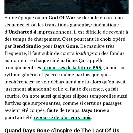
A une époque où un
God Of War
se déroule en un plan
séquence et où les transitions gameplay/cinématique
d’
Uncharted 4
impressionnent, il est difficile de revenir à
des temps de chargement. C’est pourtant le choix opéré
par
Bend Studio
pour
Days Gone
. De manière très
fréquente, il faut subir de courts
loadings
ou des fondus
au noir entre chaque cinématique. Ça rappelle
ironiquement les
promesses de la future
PS5
, ça nuit au
rythme général et ça crée même parfois quelques
incohérences; se voir débarquer à moto alors qu’on avait
justement abandonné celle-ci faute d’essence, ça fait
sourire. On note aussi quelques ellipses temporelles aussi
furtives que surprenantes, comme si certains passages
avaient été coupés, faute de temps.
Days Gone
a
pourtant été
repoussé de plusieurs mois
.
Quand Days Gone s’inspire de The Last Of Us