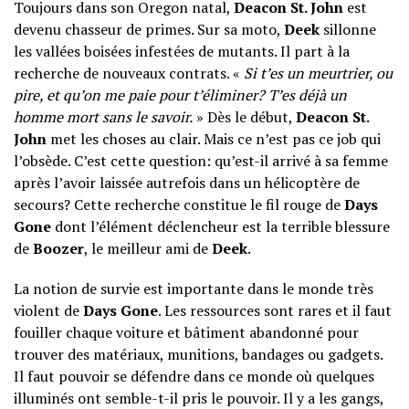
Toujours dans son Oregon natal,
Deacon St. John
est
devenu chasseur de primes. Sur sa moto,
Deek
sillonne
les vallées boisées infestées de mutants. Il part à la
recherche de nouveaux contrats. «
Si t’es un meurtrier, ou
pire, et qu’on me paie pour t’éliminer? T’es déjà un
homme mort sans le savoir.
» Dès le début,
Deacon St.
John
met les choses au clair. Mais ce n’est pas ce job qui
l’obsède. C’est cette question: qu’est-il arrivé à sa femme
après l’avoir laissée autrefois dans un hélicoptère de
secours? Cette recherche constitue le fil rouge de
Days
Gone
dont l’élément déclencheur est la terrible blessure
de
Boozer
, le meilleur ami de
Deek
.
La notion de survie est importante dans le monde très
violent de
Days Gone
. Les ressources sont rares et il faut
fouiller chaque voiture et bâtiment abandonné pour
trouver des matériaux, munitions, bandages ou gadgets.
Il faut pouvoir se défendre dans ce monde où quelques
illuminés ont semble-t-il pris le pouvoir. Il y a les gangs,