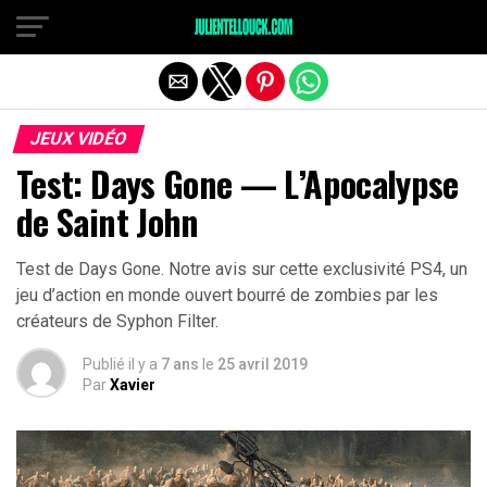
JEUX VIDÉO
Test: Days Gone — L’Apocalypse
de Saint John
Test de Days Gone. Notre avis sur cette exclusivité PS4, un
jeu d’action en monde ouvert bourré de zombies par les
créateurs de Syphon Filter.
Publié il y a
7 ans
le
25 avril 2019
Par
Xavier