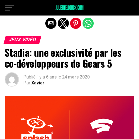
JEUX VIDÉO
Stadia: une exclusivité par les
co-développeurs de Gears 5
Publié il y a
6 ans
le
24 mars 2020
Par
Xavier