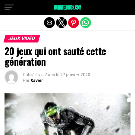
JEUX VIDÉO
20 jeux qui ont sauté cette
génération
Publié il y a
7 ans
le
27 janvier 2020
Par
Xavier