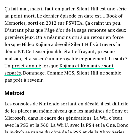
Ça fait mal, mais il faut en parler. Silent Hill est une série
au point mort. Le dernier épisode en date est… Book of
Memories, sorti en 2012 sur PSVITA. Ça craint un peu.
D’autant plus que l’âge d’or de la saga remonte aux deux
premiers jeux. On a néanmoins cru à un retour en force
lorsque Hideo Kojima a dévoilé Silent Hills à travers la
démo P.T. Ce teaser jouable était effrayant, presque
malsain, et a suscité un incroyable engouement. La suite?
Un
projet annulé
lorsque
Kojima et Konami se sont
séparés
. Dommage. Comme MGS, Silent Hill ne semble
pas prêt à revenir.
Metroid
Les consoles de Nintendo sortant en décalé, il est difficile
de les placer au même niveau que les machines de Sony et
Microsoft, dans le cadre des générations. La Wii, c’était
avec la PS3 et la 360. La Wii U, avec la PS4 et la One. Donc
la Switch se range du côté de la PS5 et de la Xbox Series